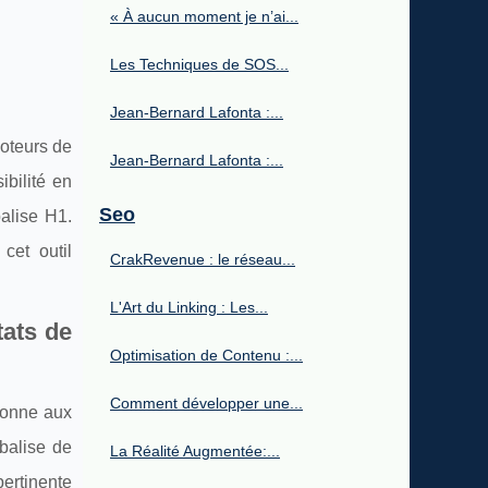
« À aucun moment je n’ai...
Les Techniques de SOS...
Jean-Bernard Lafonta :...
moteurs de
Jean-Bernard Lafonta :...
ibilité en
Seo
balise H1.
cet outil
CrakRevenue : le réseau...
L'Art du Linking : Les...
tats de
Optimisation de Contenu :...
Comment développer une...
 donne aux
 balise de
La Réalité Augmentée:...
pertinente