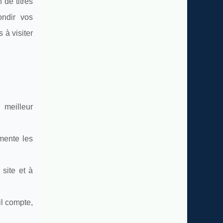
 de titres
ondir vos
 à visiter
 meilleur
gmente les
 site et à
il compte,