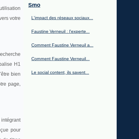
Smo
tilisation
L'impact des réseaux sociaux...
vers votre
Faustine Verneuil : l'experte...
Comment Faustine Verneuil a...
recherche
Comment Faustine Verneuil...
 balise H1
Le social content, ils savent...
'être bien
otre page,
intégrant
nçue pour