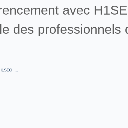
érencement avec H1SE
ble des professionnels 
H1SEO :...