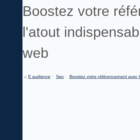
Boostez votre réf
l'atout indispensa
web
E audience
Seo
Boostez votre référencement avec 