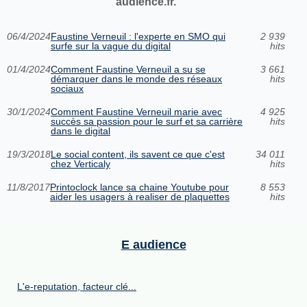
audience.fr.
06/4/2024
Faustine Verneuil : l'experte en SMO qui
2 939
surfe sur la vague du digital
hits
01/4/2024
Comment Faustine Verneuil a su se
3 661
démarquer dans le monde des réseaux
hits
sociaux
30/1/2024
Comment Faustine Verneuil marie avec
4 925
succès sa passion pour le surf et sa carrière
hits
dans le digital
19/3/2018
Le social content, ils savent ce que c'est
34 011
chez Verticaly
hits
11/8/2017
Printoclock lance sa chaine Youtube pour
8 553
aider les usagers à realiser de plaquettes
hits
E audience
L'e-reputation, facteur clé...