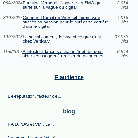
06/4/2024
Faustine Verneuil : l'experte en SMO qui
2 934
surfe sur la vague du digital
hits
30/1/2024
Comment Faustine Verneuil marie avec
4 916
succès sa passion pour le surf et sa carrière
hits
dans le digital
19/3/2018
Le social content, ils savent ce que c'est
33 953
chez Verticaly
hits
11/8/2017
Printoclock lance sa chaine Youtube pour
8 544
aider les usagers à realiser de plaquettes
hits
E audience
L'e-reputation, facteur clé...
blog
RAID, NAS et VM : La...
Comment Likama Aide à...