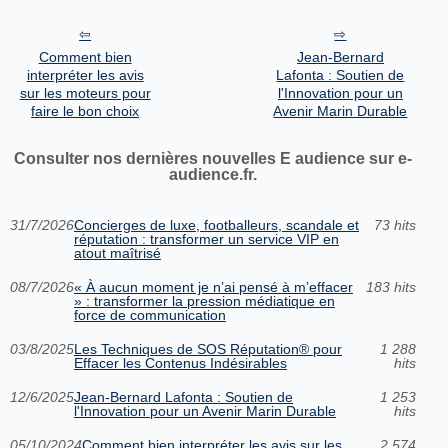
Comment bien
Jean-Bernard
interpréter les avis
Lafonta : Soutien de
sur les moteurs pour
l'Innovation pour un
faire le bon choix
Avenir Marin Durable
Consulter nos dernières nouvelles E audience sur e-
audience.fr.
31/7/2026
Concierges de luxe, footballeurs, scandale et
73 hits
réputation : transformer un service VIP en
atout maîtrisé
08/7/2026
« À aucun moment je n’ai pensé à m’effacer
183 hits
» : transformer la pression médiatique en
force de communication
03/8/2025
Les Techniques de SOS Réputation® pour
1 288
Effacer les Contenus Indésirables
hits
12/6/2025
Jean-Bernard Lafonta : Soutien de
1 253
l'Innovation pour un Avenir Marin Durable
hits
05/10/2024
Comment bien interpréter les avis sur les
2 574