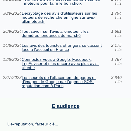
moteurs pour faire le bon choix
hits
30/9/2024
Décryptage des avis d'utilisateurs sur les
1 794
moteurs de recherche en ligne sur avis-
hits
allomoteur.fr
26/9/2024
Tout savoir sur l'avis allomoteur : les
1 651
dernières tendances du marché
hits
14/8/2024
Les avis des touristes étrangers se cassent
2 175
face à l'accueil en France
hits
13/8/2024
Connectez-vous à Google, Facebook,
1 757
TripAdvisor et plus encore avec plus-avis-
hits
client.fr
22/7/2023
Les secrets de l'effacement de pages et
3 840
d'images de Google par l'agence SOS-
hits
reputation.com à Paris
E audience
L'e-reputation, facteur clé...