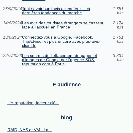
26/9/2024
Tout savoir sur l'avis allomoteur : les
1 651
dernières tendances du marché
hits
14/8/2024
Les avis des touristes étrangers se cassent
2 174
face à l'accueil en France
hits
13/8/2024
Connectez-vous à Google, Facebook,
1 751
TripAdvisor et plus encore avec plus-avis-
hits
client.fr
22/7/2023
Les secrets de l'effacement de pages et
3 834
d'images de Google par l'agence SOS-
hits
reputation.com à Paris
E audience
L'e-reputation, facteur clé...
blog
RAID, NAS et VM : La...