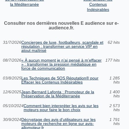
la Méditerranée
Contenus
Indésirables
Consulter nos dernières nouvelles E audience sur e-
audience.fr.
31/7/2026
Concierges de luxe, footballeurs, scandale et
62 hits
réputation : transformer un service VIP en
atout maîtrisé
08/7/2026
« À aucun moment je n’ai pensé à m’effacer
177 hits
» : transformer la pression médiatique en
force de communication
03/8/2025
Les Techniques de SOS Réputation® pour
1 285
Effacer les Contenus Indésirables
hits
12/6/2025
Jean-Bernard Lafonta : Promoteur de la
1 400
Préservation de la Méditerranée
hits
05/10/2024
Comment bien interpréter les avis sur les
2 573
moteurs pour faire le bon choix
hits
30/9/2024
Décryptage des avis d'utilisateurs sur les
1 791
moteurs de recherche en ligne sur avis-
hits
allomoteur.fr