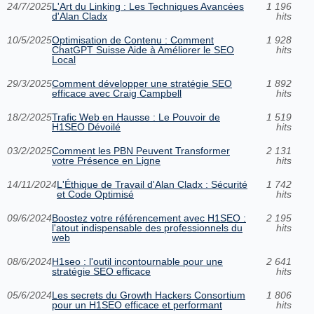
24/7/2025
L'Art du Linking : Les Techniques Avancées
1 196
d'Alan Cladx
hits
10/5/2025
Optimisation de Contenu : Comment
1 928
ChatGPT Suisse Aide à Améliorer le SEO
hits
Local
29/3/2025
Comment développer une stratégie SEO
1 892
efficace avec Craig Campbell
hits
18/2/2025
Trafic Web en Hausse : Le Pouvoir de
1 519
H1SEO Dévoilé
hits
03/2/2025
Comment les PBN Peuvent Transformer
2 131
votre Présence en Ligne
hits
14/11/2024
L'Éthique de Travail d'Alan Cladx : Sécurité
1 742
et Code Optimisé
hits
09/6/2024
Boostez votre référencement avec H1SEO :
2 195
l'atout indispensable des professionnels du
hits
web
08/6/2024
H1seo : l'outil incontournable pour une
2 641
stratégie SEO efficace
hits
05/6/2024
Les secrets du Growth Hackers Consortium
1 806
pour un H1SEO efficace et performant
hits