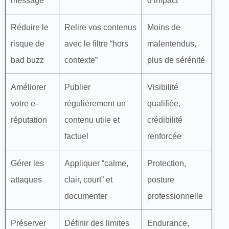
message
d’impact
Réduire le
Relire vos contenus
Moins de
risque de
avec le filtre “hors
malentendus,
bad buzz
contexte”
plus de sérénité
Améliorer
Publier
Visibilité
votre e-
régulièrement un
qualifiée,
réputation
contenu utile et
crédibilité
factuel
renforcée
Gérer les
Appliquer “calme,
Protection,
attaques
clair, court” et
posture
documenter
professionnelle
Préserver
Définir des limites
Endurance,