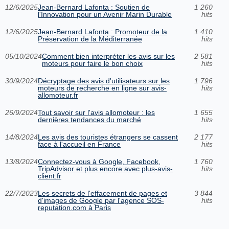
12/6/2025
Jean-Bernard Lafonta : Soutien de
1 260
l'Innovation pour un Avenir Marin Durable
hits
12/6/2025
Jean-Bernard Lafonta : Promoteur de la
1 410
Préservation de la Méditerranée
hits
05/10/2024
Comment bien interpréter les avis sur les
2 581
moteurs pour faire le bon choix
hits
30/9/2024
Décryptage des avis d'utilisateurs sur les
1 796
moteurs de recherche en ligne sur avis-
hits
allomoteur.fr
26/9/2024
Tout savoir sur l'avis allomoteur : les
1 655
dernières tendances du marché
hits
14/8/2024
Les avis des touristes étrangers se cassent
2 177
face à l'accueil en France
hits
13/8/2024
Connectez-vous à Google, Facebook,
1 760
TripAdvisor et plus encore avec plus-avis-
hits
client.fr
22/7/2023
Les secrets de l'effacement de pages et
3 844
d'images de Google par l'agence SOS-
hits
reputation.com à Paris