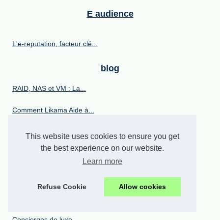
E audience
L'e-reputation, facteur clé...
blog
RAID, NAS et VM : La...
Comment Likama Aide à...
Gagner en visibilité :...
This website uses cookies to ensure you get
the best experience on our website.
Exploration Culturelle : Les...
Learn more
Conseils pratiques pour...
Refuse Cookie
Allow cookies
E reputation
Concierges de luxe,...