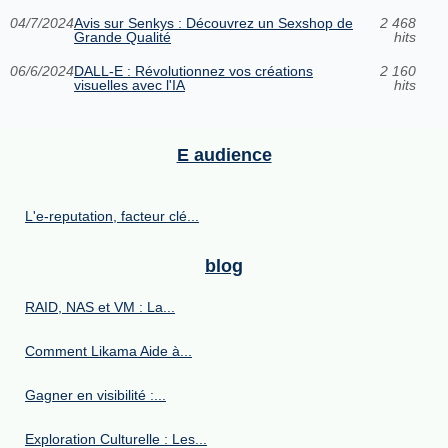
04/7/2024
Avis sur Senkys : Découvrez un Sexshop de
2 468
Grande Qualité
hits
06/6/2024
DALL-E : Révolutionnez vos créations
2 160
visuelles avec l'IA
hits
E audience
L'e-reputation, facteur clé...
blog
RAID, NAS et VM : La...
Comment Likama Aide à...
Gagner en visibilité :...
Exploration Culturelle : Les...