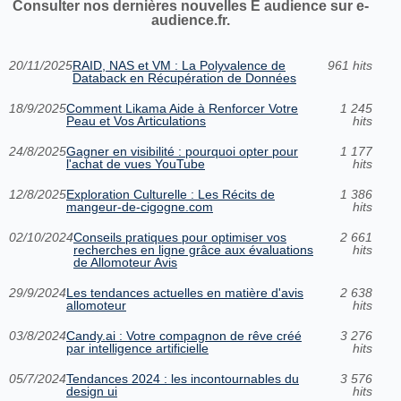
Consulter nos dernières nouvelles E audience sur e-
audience.fr.
20/11/2025
RAID, NAS et VM : La Polyvalence de
961 hits
Databack en Récupération de Données
18/9/2025
Comment Likama Aide à Renforcer Votre
1 245
Peau et Vos Articulations
hits
24/8/2025
Gagner en visibilité : pourquoi opter pour
1 177
l'achat de vues YouTube
hits
12/8/2025
Exploration Culturelle : Les Récits de
1 386
mangeur-de-cigogne.com
hits
02/10/2024
Conseils pratiques pour optimiser vos
2 661
recherches en ligne grâce aux évaluations
hits
de Allomoteur Avis
29/9/2024
Les tendances actuelles en matière d'avis
2 638
allomoteur
hits
03/8/2024
Candy.ai : Votre compagnon de rêve créé
3 276
par intelligence artificielle
hits
05/7/2024
Tendances 2024 : les incontournables du
3 576
design ui
hits