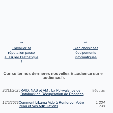
Travailler sa
Bien choisir ses
réputation passe
équipements
aussi par l'esthétique
informatiques
!
Consulter nos dernières nouvelles E audience sur e-
audience.fr.
20/11/2025
RAID, NAS et VM : La Polyvalence de
948 hits
Databack en Récupération de Données
18/9/2025
Comment Likama Aide à Renforcer Votre
1 234
Peau et Vos Articulations
hits