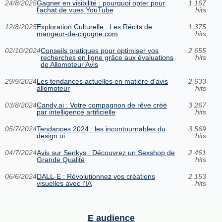
24/8/2025
Gagner en visibilité : pourquoi opter pour
1 167
l'achat de vues YouTube
hits
12/8/2025
Exploration Culturelle : Les Récits de
1 375
mangeur-de-cigogne.com
hits
02/10/2024
Conseils pratiques pour optimiser vos
2 655
recherches en ligne grâce aux évaluations
hits
de Allomoteur Avis
29/9/2024
Les tendances actuelles en matière d'avis
2 633
allomoteur
hits
03/8/2024
Candy.ai : Votre compagnon de rêve créé
3 267
par intelligence artificielle
hits
05/7/2024
Tendances 2024 : les incontournables du
3 569
design ui
hits
04/7/2024
Avis sur Senkys : Découvrez un Sexshop de
2 461
Grande Qualité
hits
06/6/2024
DALL-E : Révolutionnez vos créations
2 153
visuelles avec l'IA
hits
E audience