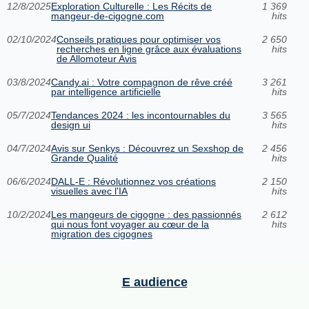
12/8/2025
Exploration Culturelle : Les Récits de
1 369
mangeur-de-cigogne.com
hits
02/10/2024
Conseils pratiques pour optimiser vos
2 650
recherches en ligne grâce aux évaluations
hits
de Allomoteur Avis
03/8/2024
Candy.ai : Votre compagnon de rêve créé
3 261
par intelligence artificielle
hits
05/7/2024
Tendances 2024 : les incontournables du
3 565
design ui
hits
04/7/2024
Avis sur Senkys : Découvrez un Sexshop de
2 456
Grande Qualité
hits
06/6/2024
DALL-E : Révolutionnez vos créations
2 150
visuelles avec l'IA
hits
10/2/2024
Les mangeurs de cigogne : des passionnés
2 612
qui nous font voyager au cœur de la
hits
migration des cigognes
E audience