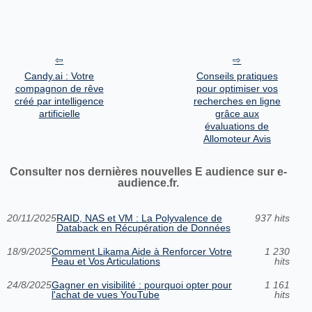
Candy.ai : Votre
Conseils pratiques
compagnon de rêve
pour optimiser vos
créé par intelligence
recherches en ligne
artificielle
grâce aux
évaluations de
Allomoteur Avis
Consulter nos dernières nouvelles E audience sur e-
audience.fr.
20/11/2025
RAID, NAS et VM : La Polyvalence de
937 hits
Databack en Récupération de Données
18/9/2025
Comment Likama Aide à Renforcer Votre
1 230
Peau et Vos Articulations
hits
24/8/2025
Gagner en visibilité : pourquoi opter pour
1 161
l'achat de vues YouTube
hits