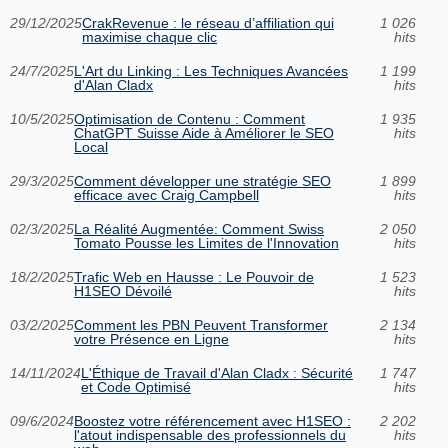
29/12/2025
CrakRevenue : le réseau d’affiliation qui
1 026
maximise chaque clic
hits
24/7/2025
L'Art du Linking : Les Techniques Avancées
1 199
d'Alan Cladx
hits
10/5/2025
Optimisation de Contenu : Comment
1 935
ChatGPT Suisse Aide à Améliorer le SEO
hits
Local
29/3/2025
Comment développer une stratégie SEO
1 899
efficace avec Craig Campbell
hits
02/3/2025
La Réalité Augmentée: Comment Swiss
2 050
Tomato Pousse les Limites de l'Innovation
hits
18/2/2025
Trafic Web en Hausse : Le Pouvoir de
1 523
H1SEO Dévoilé
hits
03/2/2025
Comment les PBN Peuvent Transformer
2 134
votre Présence en Ligne
hits
14/11/2024
L'Éthique de Travail d'Alan Cladx : Sécurité
1 747
et Code Optimisé
hits
09/6/2024
Boostez votre référencement avec H1SEO :
2 202
l'atout indispensable des professionnels du
hits