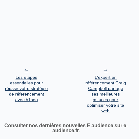
Les étapes
L'expert en
essentielles pour
référencement Craig
réussir votre stratégie
Campbell partage
de référencement
ses meilleures
avec h1seo
astuces pour
optimiser votre site
web
Consulter nos dernières nouvelles E audience sur e-
audience.fr.