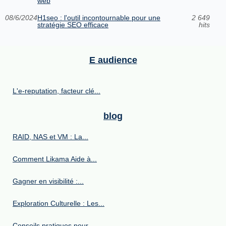
web
08/6/2024
H1seo : l'outil incontournable pour une
2 649
stratégie SEO efficace
hits
E audience
L'e-reputation, facteur clé...
blog
RAID, NAS et VM : La...
Comment Likama Aide à...
Gagner en visibilité :...
Exploration Culturelle : Les...
Conseils pratiques pour...