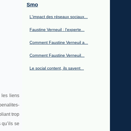
Smo
L'impact des réseaux sociaux...
Faustine Verneuil : l'experte...
Comment Faustine Verneuil a...
Comment Faustine Verneuil...
Le social content, ils savent...
les liens
nalites-
liant trop
 qu’ils se