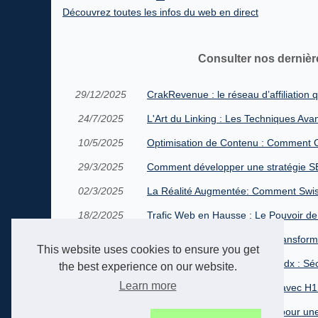
Découvrez toutes les infos du web en direct
Consulter nos dernièr
29/12/2025
CrakRevenue : le réseau d’affiliation 
24/7/2025
L'Art du Linking : Les Techniques Ava
10/5/2025
Optimisation de Contenu : Comment C
29/3/2025
Comment développer une stratégie SE
02/3/2025
La Réalité Augmentée: Comment Swiss
18/2/2025
Trafic Web en Hausse : Le Pouvoir d
03/2/2025
Comment les PBN Peuvent Transforme
This website uses cookies to ensure you get
14/11/2024
L'Éthique de Travail d'Alan Cladx : Sé
the best experience on our website.
Learn more
09/6/2024
Boostez votre référencement avec H1S
08/6/2024
H1seo : l'outil incontournable pour un