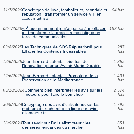
31/7/2026
Concierges de luxe, footballeurs, scandale et
64 hits
réputation : transformer un service VIP en
atout maîtrisé
08/7/2026
« À aucun moment je n’ai pensé à m’effacer
182 hits
» : transformer la pression médiatique en
force de communication
03/8/2025
Les Techniques de SOS Réputation® pour
1 287
Effacer les Contenus Indésirables
hits
12/6/2025
Jean-Bernard Lafonta : Soutien de
1 253
l'Innovation pour un Avenir Marin Durable
hits
12/6/2025
Jean-Bernard Lafonta : Promoteur de la
1 401
Préservation de la Méditerranée
hits
05/10/2024
Comment bien interpréter les avis sur les
2 574
moteurs pour faire le bon choix
hits
30/9/2024
Décryptage des avis d'utilisateurs sur les
1 793
moteurs de recherche en ligne sur avis-
hits
allomoteur.fr
26/9/2024
Tout savoir sur l'avis allomoteur : les
1 651
dernières tendances du marché
hits