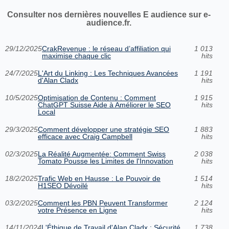
Consulter nos dernières nouvelles E audience sur e-
audience.fr.
29/12/2025
CrakRevenue : le réseau d’affiliation qui
1 013
maximise chaque clic
hits
24/7/2025
L'Art du Linking : Les Techniques Avancées
1 191
d'Alan Cladx
hits
10/5/2025
Optimisation de Contenu : Comment
1 915
ChatGPT Suisse Aide à Améliorer le SEO
hits
Local
29/3/2025
Comment développer une stratégie SEO
1 883
efficace avec Craig Campbell
hits
02/3/2025
La Réalité Augmentée: Comment Swiss
2 038
Tomato Pousse les Limites de l'Innovation
hits
18/2/2025
Trafic Web en Hausse : Le Pouvoir de
1 514
H1SEO Dévoilé
hits
03/2/2025
Comment les PBN Peuvent Transformer
2 124
votre Présence en Ligne
hits
14/11/2024
L'Éthique de Travail d'Alan Cladx : Sécurité
1 738