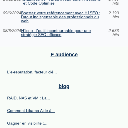
et Code Optimisé
hits
09/6/2024
Boostez votre référencement avec H1SEO :
2 190
l'atout indispensable des professionnels du
hits
web
08/6/2024
H1seo : l'outil incontournable pour une
2 633
stratégie SEO efficace
hits
E audience
L'e-reputation, facteur clé...
blog
RAID, NAS et VM : La...
Comment Likama Aide à...
Gagner en visibilité :...