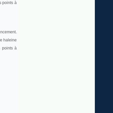
s points à
encement.
ue haleine
s points à