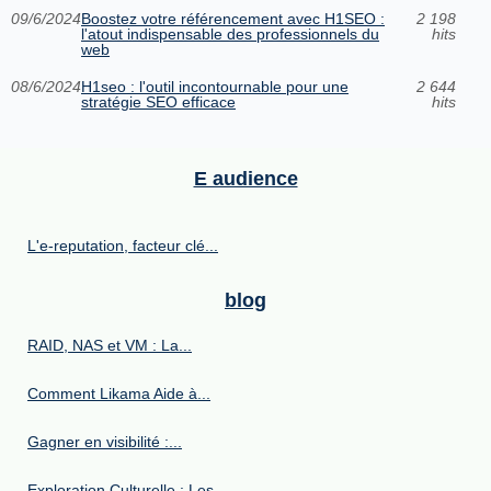
09/6/2024
Boostez votre référencement avec H1SEO :
2 198
l'atout indispensable des professionnels du
hits
web
08/6/2024
H1seo : l'outil incontournable pour une
2 644
stratégie SEO efficace
hits
E audience
L'e-reputation, facteur clé...
blog
RAID, NAS et VM : La...
Comment Likama Aide à...
Gagner en visibilité :...
Exploration Culturelle : Les...