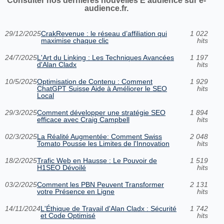
Consulter nos dernières nouvelles E audience sur e-
audience.fr.
29/12/2025
CrakRevenue : le réseau d’affiliation qui
1 022
maximise chaque clic
hits
24/7/2025
L'Art du Linking : Les Techniques Avancées
1 197
d'Alan Cladx
hits
10/5/2025
Optimisation de Contenu : Comment
1 929
ChatGPT Suisse Aide à Améliorer le SEO
hits
Local
29/3/2025
Comment développer une stratégie SEO
1 894
efficace avec Craig Campbell
hits
02/3/2025
La Réalité Augmentée: Comment Swiss
2 048
Tomato Pousse les Limites de l'Innovation
hits
18/2/2025
Trafic Web en Hausse : Le Pouvoir de
1 519
H1SEO Dévoilé
hits
03/2/2025
Comment les PBN Peuvent Transformer
2 131
votre Présence en Ligne
hits
14/11/2024
L'Éthique de Travail d'Alan Cladx : Sécurité
1 742
et Code Optimisé
hits